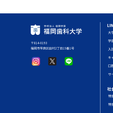
LI
大
学
〒814-0193
福岡市早良区田村2丁目15番1号
入
キ
口
サ
社
特
特