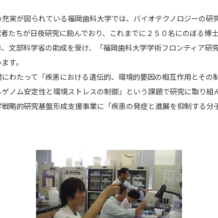
の充実が図られている福岡歯科大学では、バイオテクノロジーの研
究者たちが日夜研究に励んでおり、これまでに２５０名にのぼる博
年、文部科学省の助成を受け、「福岡歯科大学学術フロンティア研
います。
間にわたって「疾患における遺伝的、環境的要因の相互作用とその
るゲノム安定性と環境ストレスの制御」という課題で研究に取り組
学戦略的研究基盤形成支援事業に「疾患の発症と進展を抑制する分