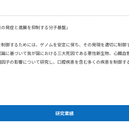
患の発症と進展を抑制する分子基盤」
を制御するためには、ゲノムを安定に保ち、その発現を適切に制御
認識に基づいて我が国における三大死因である悪性新生物、心臓血
境因子の影響について研究し、口腔疾患を含む多くの疾患を制御す
研究業績