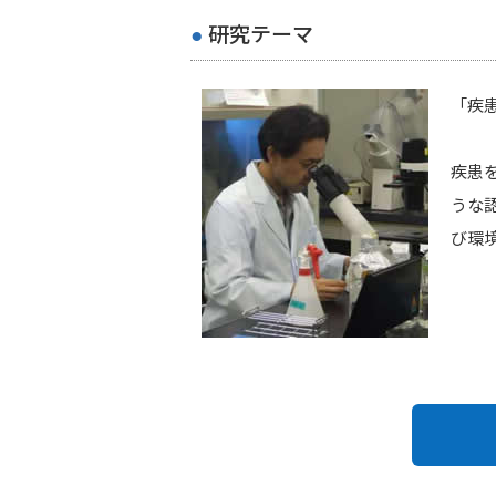
研究テーマ
「疾
疾患
うな
び環