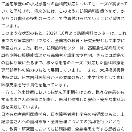
て居宅療養中の小児患者への歯科的対応についてもニーズが高まって
いくと予想され、将来的には、このような訪問歯科診療体制が、か
かりつけ歯科の役割の一つとして位置付けられていくことが望まれ
ています。
このような状況のもと、2019年10月より訪問歯科センターは、これ
までの診療業務だけでなく、全国初の教育・研究分野として本学に
新設されました。我々、訪問歯科センターは、高度急性期病院での
周術期等口腔機能管理から高齢者介護施設や居宅、さらには離島で
の歯科診療に至るまで、様々な患者のニーズに対応した歯科診療を
専門診療科の協力のもとで展開しています。 また、大規模災害発
生時には、日本歯科医師会からの要請のもと、本学代表として歯科
医療支援を行う責任を担っています。
一方で、外来診療においてもがん周術期をはじめ、様々な疾患を有
する患者さんの病態に配慮し、医科と連携した安心・安全な歯科治
療を実践しています。
日本有病者歯科医療学会、日本障害者歯科学会の指導医のもと、上
記患者さんへの歯科診療・全身管理についての指導を行うととも
に、教育・研究面においても訪問診療、全身疾患を有する患者さん