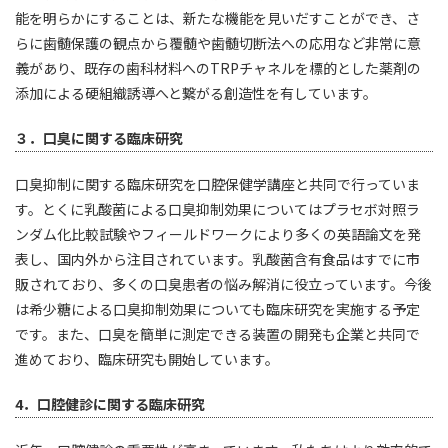
能を明らかにすることは、新たな機能を見いだすことができ、さ
らに歯髄保護の観点から覆髄や歯髄切断法への応用など非常に意
義があり、既存の歯科材料へのTRPチャネルを標的とした薬剤の
添加による硬組織誘導へと繋がる創造性を有しています。
３．口臭に関する臨床研究
口臭抑制に関する臨床研究を口腔保健学講座と共同で行っていま
す。とくに乳酸菌による口臭抑制効果についてはプラセボ対照ラ
ンダム化比較試験やフィールドワークにより多くの英語論文を発
表し、国内外から注目されています。乳酸菌含有食品はすでに市
販されており、多くの口臭患者の悩み解消に役立っています。今後
は希少糖による口臭抑制効果についても臨床研究を実施する予定
です。また、口臭を簡単に測定できる装置の開発も企業と共同で
進めており、臨床研究も開始しています。
4．口腔健診に関する臨床研究