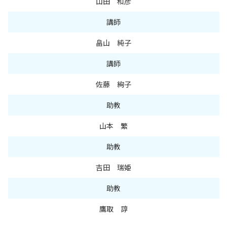
山田 和彦
講師
畠山 純子
講師
佐藤 絢子
助教
山本 繁
助教
吉田 瑞姫
助教
鷹取 諄