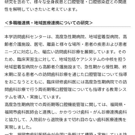
研究を含めて、様々な全身疾患と口腔管理・口腔感染症との関連
性を解明していきたいと考えています。
＜多職種連携・地域医療連携についての研究＞
本学訪問歯科センターは、高度急性期病院、地域密着型病院、高
齢者介護施設、居宅、離島と様々な場所・患者の疾患および患者
ニーズに対応した、幅広い訪問歯科診療を展開しています。その
ため、臨床実習生に対して、地域包括ケアシステムの中核を担う
地域密着型病院から高齢者介護施設まで、急性期から慢性期、終
末期に至る患者への訪問歯科診療を通じた口腔管理について指導
をおこなうとともに、臨床研修歯科医には高度急性期病院での訪
問歯科診療で行う周術期等口腔管理についても指導する教育シス
テムを導入・実施しています。
高度急性期病院での周術期等口腔機能管理に関しては、福岡県・
福岡市歯科医師会と連携し、かかりつけ歯科・がん診療連携歯科
と協力して、入院前から退院後まで切れ目のない歯科医療連携を
実現しました。
一方、福岡市歯科医師会が全国に先駆けて構築・実施している訪