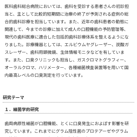
医科歯科総合病院においては、歯科を受診する患者さんの初診担
当と、主として比較的短期間に治療の終了が予測される症例の総
合的歯科診療を担当しています。また、近年の歯科患者の動態に
関連して、今までの診療に加えて成人の口腔機能の予防管理等、
現代の歯科医療に適合した包括的歯科診療体系を整えるようにな
りました。診療機器としては、エルビウムヤグレーザー、炭酸ガ
スレーザー、歯科用顕微鏡、生体情報モニタなどを有していま
す。また、口臭クリニックも担当し、ガスクロマトグラフィー、
オーラルクロマ、ハリメーター、各種細菌検査装置等を用いて国
内最高レベルの口臭測定を行っています。
研究テーマ
１．細菌学的研究
歯周病原性細菌が口腔機能、とくに口臭発生におよぼす影響を研
究しています。これまでにグラム陰性菌のプロテアーゼやグラム