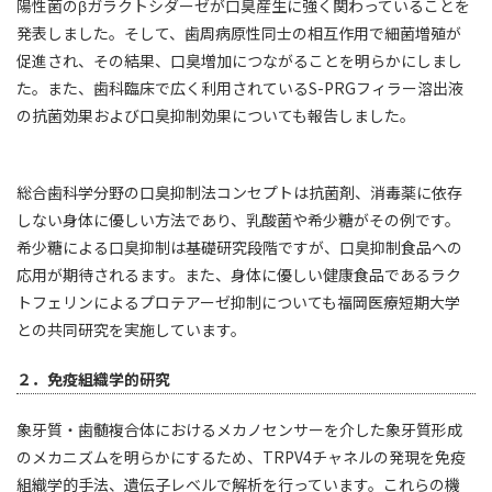
陽性菌のβガラクトシダーゼが口臭産生に強く関わっていることを
発表しました。そして、歯周病原性同士の相互作用で細菌増殖が
促進され、その結果、口臭増加につながることを明らかにしまし
た。また、歯科臨床で広く利用されているS-PRGフィラー溶出液
の抗菌効果および口臭抑制効果についても報告しました。
総合歯科学分野の口臭抑制法コンセプトは抗菌剤、消毒薬に依存
しない身体に優しい方法であり、乳酸菌や希少糖がその例です。
希少糖による口臭抑制は基礎研究段階ですが、口臭抑制食品への
応用が期待されるます。また、身体に優しい健康食品であるラク
トフェリンによるプロテアーゼ抑制についても福岡医療短期大学
との共同研究を実施しています。
２．免疫組織学的研究
象牙質・歯髄複合体におけるメカノセンサーを介した象牙質形成
のメカニズムを明らかにするため、TRPV4チャネルの発現を免疫
組織学的手法、遺伝子レベルで解析を行っています。これらの機