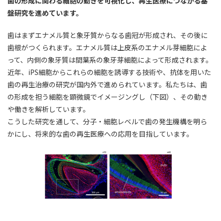
歯の形成に関わる細胞の動きを可視化し、再生医療につながる基
盤研究を進めています。
歯はまずエナメル質と象牙質からなる歯冠が形成され、その後に
歯根がつくられます。エナメル質は上皮系のエナメル芽細胞によ
って、内側の象牙質は間葉系の象牙芽細胞によって形成されます。
近年、iPS細胞からこれらの細胞を誘導する技術や、抗体を用いた
歯の再生治療の研究が国内外で進められています。私たちは、歯
の形成を担う細胞を顕微鏡でイメージングし（下図）、その動き
や働きを解析しています。
こうした研究を通して、分子・細胞レベルで歯の発生機構を明ら
かにし、将来的な歯の再生医療への応用を目指しています。