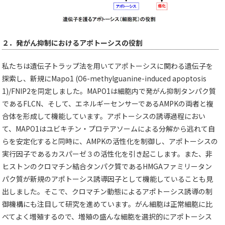
２．発がん抑制におけるアポトーシスの役割
私たちは遺伝子トラップ法を用いてアポトーシスに関わる遺伝子を
探索し、新規にMapo1 (O6-methylguanine-induced apoptosis
1)/FNIP2を同定しました。MAPO1は細胞内で発がん抑制タンパク質
であるFLCN、そして、エネルギーセンサーであるAMPKの両者と複
合体を形成して機能しています。アポトーシスの誘導過程におい
て、MAPO1はユビキチン・プロテアソームによる分解から逃れて自
らを安定化すると同時に、AMPKの活性化を制御し、アポトーシスの
実行因子であるカスパーゼ３の活性化を引き起こします。また、非
ヒストンのクロマチン結合タンパク質であるHMGAファミリータン
パク質が新規のアポトーシス誘導因子として機能していることも見
出しました。そこで、クロマチン動態によるアポトーシス誘導の制
御機構にも注目して研究を進めています。がん細胞は正常細胞に比
べてよく増殖するので、増殖の盛んな細胞を選択的にアポトーシス