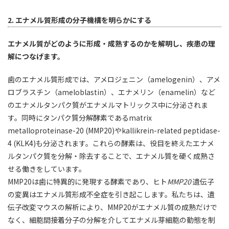
2. エナメル質形成の分子機構を明らかにする
エナメル質がどのように形成・成熟するのかを解明し、疾患の理
解につなげます。
歯のエナメル質形成では、アメロジェニン（amelogenin）、アメ
ロブラスチン（ameloblastin）、エナメリン（enamelin）など
のエナメルタンパク質がエナメルマトリックス中に分泌されま
す。同時にタンパク質分解酵素であるmatrix
metalloproteinase-20 (MMP20)やkallikrein-related peptidase-
4 (KLK4)も分泌されます。これらの酵素は、役目を終えたエナメ
ルタンパク質を分解・除去することで、エナメル質を硬く成熟さ
せる働きをしています。
MMP20は歯に特異的に発現する酵素であり、ヒト
MMP20
遺伝子
の変異はエナメル質形成不全症を引き起こします。私たちは、遺
伝子改変マウスの解析により、MMP20がエナメル質の成熟だけで
なく、細胞間接着分子の分解を介してエナメル芽細胞の動態を制